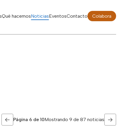
s
Qué hacemos
Noticias
Eventos
Contacto
Colabora
Página
6 de 10
Mostrando 9 de 87 noticias
Página anterior
Página sig