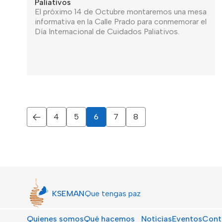
Paliativos
El próximo 14 de Octubre montaremos una mesa
informativa en la Calle Prado para conmemorar el
Día Internacional de Cuidados Paliativos.
4
5
6
7
8
Página anterior
KSEMAN
Que tengas paz
Quienes somos
Qué hacemos
Noticias
Eventos
Cont