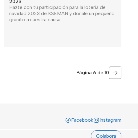
2023
Hazte con tu participación para la lotería de
navidad 2023 de KSEMAN y dónale un pequeño
granito a nuestra causa.
Página
6 de 10
Página sig
Facebook
Instagram
Colabora