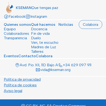
KSEMAN
Que tengas paz
Facebook
Instagram
Quienes somos
Qué hacemos
Noticias
Colabora
Equipo
Docencia
Colaboradores
Fin de vida
Transparencia
Duelo
Ven, te escucho
Madres de Luz
Talleres
Eventos
Contacto
Colabora
Avd. Pio XII, 11D Bajo A
+34 629 097 911
vida@kseman.org
Política de privacidad
Política de cookies
Aviso legal
CC BY-NC-SA Creative Commons