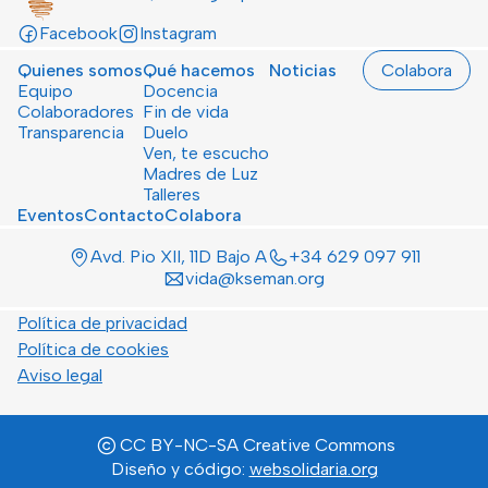
Facebook
Instagram
Quienes somos
Qué hacemos
Noticias
Colabora
Equipo
Docencia
Colaboradores
Fin de vida
Transparencia
Duelo
Ven, te escucho
Madres de Luz
Talleres
Eventos
Contacto
Colabora
Avd. Pio XII, 11D Bajo A
+34 629 097 911
vida@kseman.org
Política de privacidad
Política de cookies
Aviso legal
CC BY-NC-SA Creative Commons
Diseño y código:
websolidaria.org